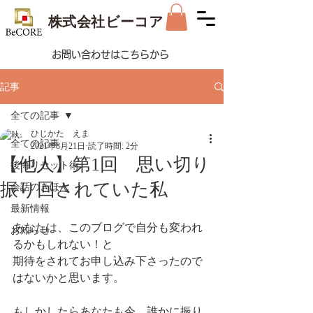
株式会社ビーコア
お問い合わせはこちらから
記事
全ての記事
ひじかた えま
全ての記事
2021年8月21日
読了時間: 2分
【他人】第1回 思い切り
後悔リセット術
振り回されていた私
会話のきほん
最新情報
あなたは、このブログで自分も変われ
お知らせ
るかもしれない！と
期待をされてお申し込み下さったので
はないかと思います。
もしかしたらあなたも今、誰かに振り