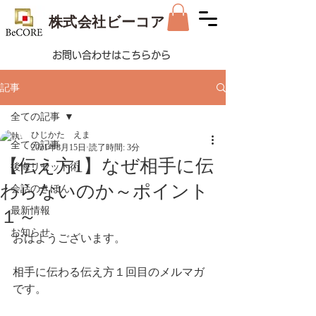
株式会社ビーコア
お問い合わせはこちらから
記事
全ての記事
ひじかた えま
全ての記事
2021年8月15日
読了時間: 3分
【伝え方1】なぜ相手に伝
後悔リセット術
わらないのか～ポイント
会話のきほん
最新情報
１～
お知らせ
おはようございます。
相手に伝わる伝え方１回目のメルマガ
です。