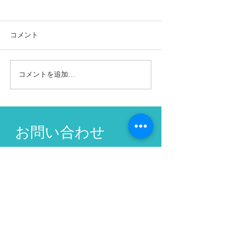
【自分力】 何からやっ
【自分力】 収
たらいいかわからない
倍にしたいなら
私は 「何からやったらいいか
私は一生に一度の
コメント
わからない。」 と言う人たち
良く生きるために
が居ます。 何かをしたいと思
アップ上を目指す
っているけれど、何をしたら
セミナーをしてい
コメントを追加…
いいのかわからない。 自分と
のセミナーで、今
向き合うってどうやって向き
これから先の 生
合ったらいいかわからない。
じているので、収
ブログを書きたいけれど何を
ていきたいという
お問い合わせ
どうやって書いたらいいかわ
りました。 「ど
からない。...
したいのですか？」.
CONTACT
こちらのフォームからお気軽に
お問い合わせ下さい：
お名前