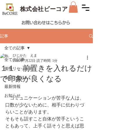
株式会社ビーコア
お問い合わせはこちらから
記事
全ての記事
ひじかた えま
全ての記事
2021年7月22日
読了時間: 1分
１１．前置きを入れるだけ
後悔リセット術
で印象が良くなる
会話のきほん
最新情報
お知らせ
　コミュニケーションが苦手な人は、
口数が少ないために、相手に伝わりづ
らいことがあります。
そもそも話すこと自体が苦手というこ
ともあって、上手く話そうと思えば思