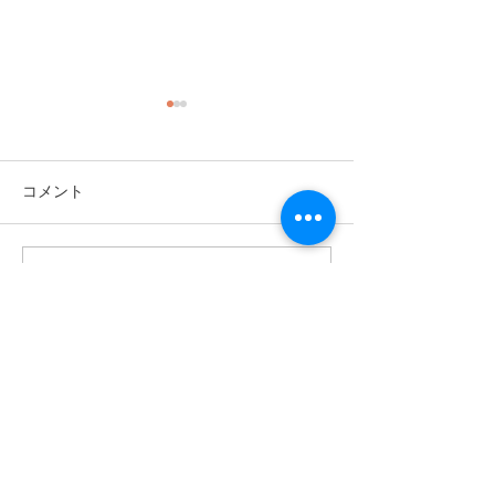
【自分力】 何からやっ
【自分力】 収
たらいいかわからない
倍にしたいなら
私は 「何からやったらいいか
私は一生に一度の
コメント
わからない。」 と言う人たち
良く生きるために
が居ます。 何かをしたいと思
アップ上を目指す
っているけれど、何をしたら
セミナーをしてい
コメントを追加…
いいのかわからない。 自分と
のセミナーで、今
向き合うってどうやって向き
これから先の 生
合ったらいいかわからない。
じているので、収
ブログを書きたいけれど何を
ていきたいという
お問い合わせ
どうやって書いたらいいかわ
りました。 「ど
からない。...
したいのですか？」.
CONTACT