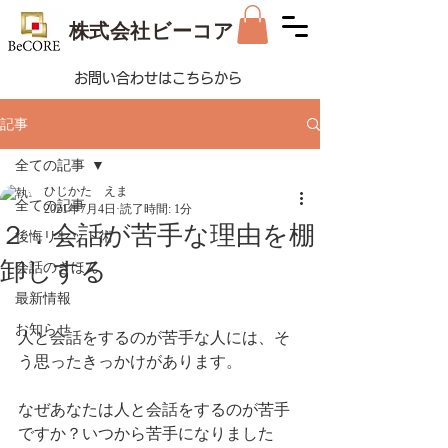
株式会社ビーコア
お問い合わせはこちらから
記事
全ての記事
ひじかた えま
全ての記事
2021年7月4日
読了時間: 1分
２．会話が苦手な理由を棚
後悔リセット術
卸しする
会話のきほん
最新情報
お知らせ
人と会話をするのが苦手な人には、そ
う思ったきっかけがあります。
なぜあなたは人と会話をするのが苦手
ですか？いつから苦手になりました