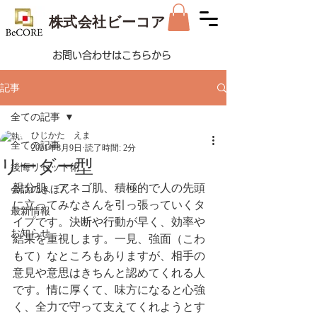
株式会社ビーコア
お問い合わせはこちらから
記事
全ての記事
ひじかた えま
全ての記事
2021年8月9日
読了時間: 2分
リーダー型
後悔リセット術
親分肌、アネゴ肌、積極的で人の先頭
会話のきほん
に立ってみなさんを引っ張っていくタ
最新情報
イプです。決断や行動が早く、効率や
お知らせ
結果を重視します。一見、強面（こわ
もて）なところもありますが、相手の
意見や意思はきちんと認めてくれる人
です。情に厚くて、味方になると心強
く、全力で守って支えてくれようとす