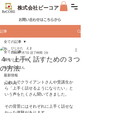
株式会社ビーコア
お問い合わせはこちらから
記事
全ての記事
ひじかた えま
全ての記事
2021年7月7日
読了時間: 2分
４．上手く話すための３つ
後悔リセット術
の方法
会話のきほん
最新情報
これまでクライアントさんや受講生か
お知らせ
ら「上手く話せるようになりたい」と
いう声をたくさん聞いてきました。
その背景にはそれぞれに上手く話せな
かった体験があります。